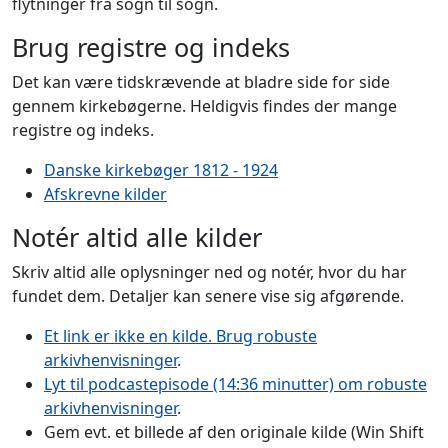
flytninger fra sogn til sogn.
Brug registre og indeks
Det kan være tidskrævende at bladre side for side
gennem kirkebøgerne. Heldigvis findes der mange
registre og indeks.
Danske kirkebøger 1812 - 1924
Afskrevne kilder
Notér altid alle kilder
Skriv altid alle oplysninger ned og notér, hvor du har
fundet dem. Detaljer kan senere vise sig afgørende.
Et link er ikke en kilde. Brug robuste
arkivhenvisninger
.
Lyt til podcastepisode (14:36 minutter) om robuste
arkivhenvisninger
.
Gem evt. et billede af den originale kilde (Win Shift