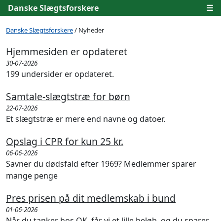
Danske Slægtsforskere
☰
Danske Slægtsforskere
/ Nyheder
Hjemmesiden er opdateret
30-07-2026
199 undersider er opdateret.
Samtale-slægtstræ for børn
22-07-2026
Et slægtstræ er mere end navne og datoer.
Opslag i CPR for kun 25 kr.
06-06-2026
Savner du dødsfald efter 1969? Medlemmer sparer
mange penge
Pres prisen på dit medlemskab i bund
01-06-2026
Når du tanker hos OK, får vi et lille beløb, og du sparer