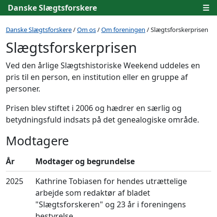
Danske Slægtsforskere
☰
Danske Slægtsforskere
/
Om os
/
Om foreningen
/ Slægtsforskerprisen
Slægtsforskerprisen
Ved den årlige Slægtshistoriske Weekend uddeles en
pris til en person, en institution eller en gruppe af
personer.
Prisen blev stiftet i 2006 og hædrer en særlig og
betydningsfuld indsats på det genealogiske område.
Modtagere
År
Modtager og begrundelse
2025
Kathrine Tobiasen for hendes utrættelige
arbejde som redaktør af bladet
"Slægtsforskeren" og 23 år i foreningens
bestyrelse.