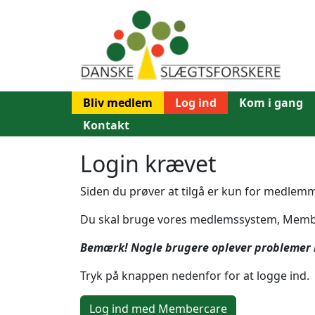
Bliv medlem
Log ind
Kom i gang
Kontakt
Login krævet
Siden du prøver at tilgå er kun for medlem
Du skal bruge vores medlemssystem, Memberc
Bemærk! Nogle brugere oplever problemer me
Tryk på knappen nedenfor for at logge ind.
Log ind med Membercare