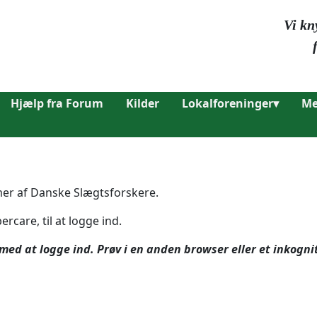
Vi kn
Hjælp fra Forum
Kilder
Lokalforeninger▾
Me
mer af Danske Slægtsforskere.
are, til at logge ind.
d at logge ind. Prøv i en anden browser eller et inkogni