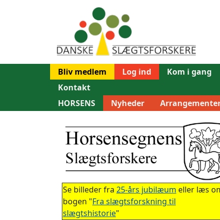
Bliv medlem
Log ind
Kom i gang
Kontakt
HORSENS
Nyheder
Arrangemente
Se billeder fra
25-års jubilæum
eller læs o
bogen "
Fra slægtsforskning til
slægtshistorie
"