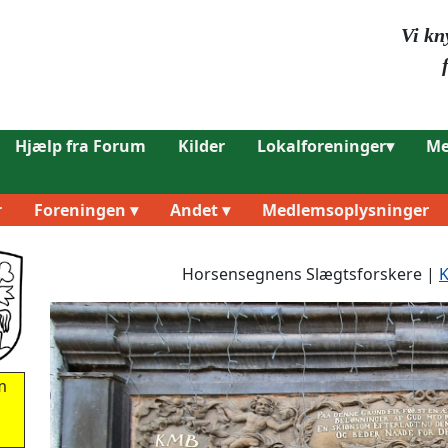
Vi kn
Hjælp fra Forum
Kilder
Lokalforeninger▾
Me
r
Foreningen ▾
Andet ▾
Medlemsoplysninger
Horsensegnens Slægtsforskere |
K
m