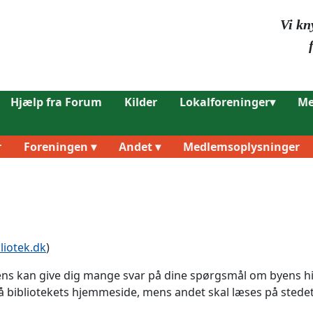
Vi kn
Hjælp fra Forum
Kilder
Lokalforeninger▾
Me
r
Foreningen ▾
Andet ▾
Medlemsoplysninger
liotek.dk
)
sens kan give dig mange svar på dine spørgsmål om byens hi
å bibliotekets hjemmeside, mens andet skal læses på stedet e