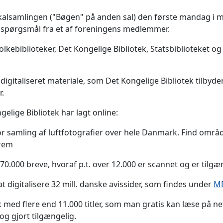
kalsamlingen ("Bøgen" på anden sal) den første mandag i m
på spørgsmål fra et af foreningens medlemmer.
olkebiblioteker, Det Kongelige Bibliotek, Statsbiblioteket o
igitaliseret materiale, som Det Kongelige Bibliotek tilbyder, b
r.
elige Bibliotek har lagt online:
r samling af luftfotografier over hele Danmark. Find områ
frem
70.000 breve, hvoraf p.t. over 12.000 er scannet og er tilg
t digitalisere 32 mill. danske avissider, som findes under
M
 med flere end 11.000 titler, som man gratis kan læse på net
g gjort tilgængelig.