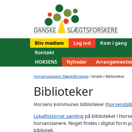
Bliv medlem
Log ind
Kom i gang
Kontakt
HORSENS
Nyheder
Arrangemente
Horsensegnens Slægtsforskere
/ Andet / Biblioteker
Biblioteker
Horsens kommunes biblioteker (
horsensbib
Lokalhistorisk samling
på biblioteket i Hor
horsensianere. Noget findes i digital form p
bibliotek.