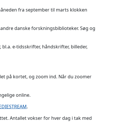
åneden fra september til marts klokken
g andre danske forskningsbiblioteker. Søg og
l.a. e-tidsskrifter, håndskrifter, billeder,
det på kortet, og zoom ind. Når du zoomer
ængelige online.
EDIESTREAM
.
tet. Antallet vokser for hver dag i tak med