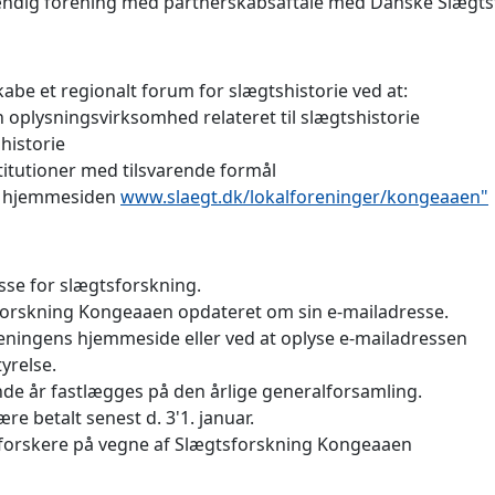
ændig forening med partnerskabsaftale med Danske Slægtsfo
be et regionalt forum for slægtshistorie ved at:
 oplysningsvirksomhed relateret til slægtshistorie
historie
itutioner med tilsvarende formål
ia hjemmesiden
www.slaegt.dk/lokalforeninger/kongeaaen"
se for slægtsforskning.
sforskning Kongeaaen opdateret om sin e-mailadresse.
reningens hjemmeside eller ved at oplyse e-mailadressen
yrelse.
nde år fastlægges på den årlige generalforsamling.
re betalt senest d. 3'1. januar.
forskere på vegne af Slægtsforskning Kongeaaen