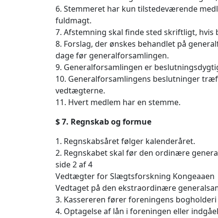
6. Stemmeret har kun tilstedeværende medl
fuldmagt.
7. Afstemning skal finde sted skriftligt, hv
8. Forslag, der ønskes behandlet på genera
dage før generalforsamlingen.
9. Generalforsamlingen er beslutningsdygtig
10. Generalforsamlingens beslutninger træf
vedtægterne.
11. Hvert medlem har en stemme.
$ 7. Regnskab og formue
1. Regnskabsåret følger kalenderåret.
2. Regnskabet skal før den ordinære general
side 2 af 4
Vedtægter for Slægtsforskning Kongeaaen
Vedtaget på den ekstraordinære generalsa
3. Kassereren fører foreningens bogholder
4. Optagelse af lån i foreningen eller indgå