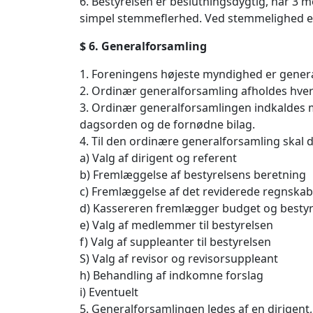
6. Bestyrelsen er beslutningsdygtig, når 3 m
simpel stemmeflerhed. Ved stemmelighed 
$ 6. Generalforsamling
1. Foreningens højeste myndighed er gener
2. Ordinær generalforsamling afholdes hver
3. Ordinær generalforsamlingen indkaldes m
dagsorden og de fornødne bilag.
4. Til den ordinære generalforsamling ska
a) Valg af dirigent og referent
b) Fremlæggelse af bestyrelsens beretning
c) Fremlæggelse af det reviderede regnskab
d) Kassereren fremlægger budget og bestyre
e) Valg af medlemmer til bestyrelsen
f) Valg af suppleanter til bestyrelsen
S) Valg af revisor og revisorsuppleant
h) Behandling af indkomne forslag
i) Eventuelt
5. Generalforsamlingen ledes af en dirigen