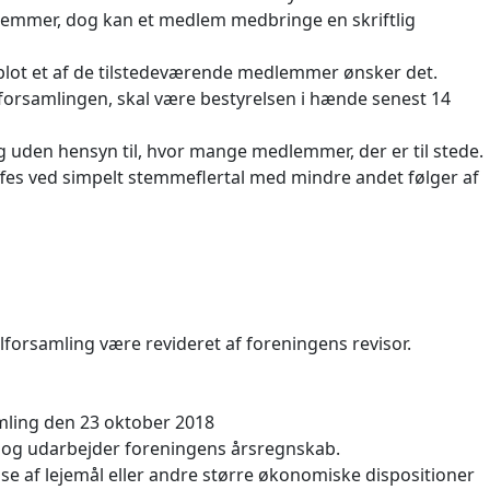
emmer, dog kan et medlem medbringe en skriftlig
is blot et af de tilstedeværende medlemmer ønsker det.
lforsamlingen, skal være bestyrelsen i hænde senest 14
 uden hensyn til, hvor mange medlemmer, der er til stede.
fes ved simpelt stemmeflertal med mindre andet følger af
forsamling være revideret af foreningens revisor.
mling den 23 oktober 2018
i og udarbejder foreningens årsregnskab.
else af lejemål eller andre større økonomiske dispositioner