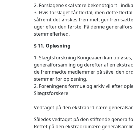
2. Forslagene skal være bekendtgjort i indka
3. Hvis forslaget får flertal, men dette fler
såfremt det ønskes fremmet, genfremsættes 
uger efter den første. På denne generalfor
stemmeflerhed.
$ 11. Opløsning
1. Slægtsforskning Kongeaaen kan opløses, 
generalforsamling og derefter af en ekstra
de fremmødte medlemmer på såvel den ord
stemmer for opløsning.
2. Foreningens formue og arkiv vil efter op
Slægtsforskere
Vedtaget på den ekstraordinære generalsa
Således vedtaget på den stiftende generalf
Rettet på den ekstraordinære generalsamli