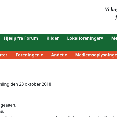
Vi kn
Hjælp fra Forum
Kilder
Lokalforeninger▾
Me
ter
Foreningen ▾
Andet ▾
Medlemsoplysninge
mling den 23 oktober 2018
ngeaaen.
e.