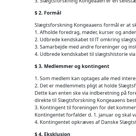
3. Slægtsforskning Kongeaaen er en selvst
$ 2. Formål
Slægtsforskning Kongeaaens formål er at ska
1. Afholde foredrag, møder, kurser og anden
2. Udbrede kendskabet til lT omkring slægts
3. Samarbejde med andre foreninger og inst
4. Udbrede kendskabet til slægtshistorie v
$ 3. Medlemmer og kontingent
1. Som medlem kan optages alle med interes
2. Det er medlemmets pligt at holde Slægt
Dette kan enten ske via indberetning på fo
direkte til Slægtsforskning Kongeaaens best
3. Kontingent til foreningen for det komme
Kontingentet forfalder d. 1. januar og skal væ
4. Kontingentet opkræves af Danske Slægts
$ 4. Eksklusion