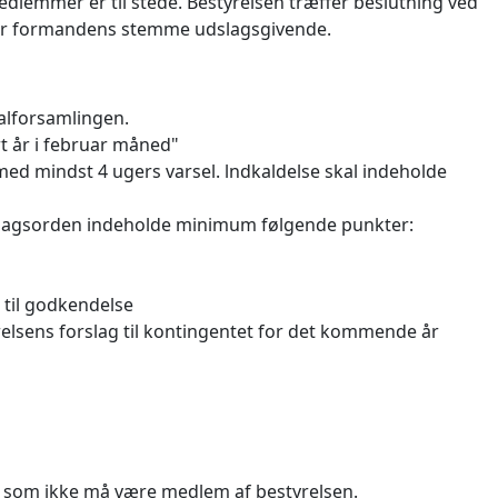
edlemmer er til stede. Bestyrelsen træffer beslutning ved
er formandens stemme udslagsgivende.
alforsamlingen.
t år i februar måned"
ed mindst 4 ugers varsel. lndkaldelse skal indeholde
l dagsorden indeholde minimum følgende punkter:
 til godkendelse
lsens forslag til kontingentet for det kommende år
t, som ikke må være medlem af bestyrelsen.